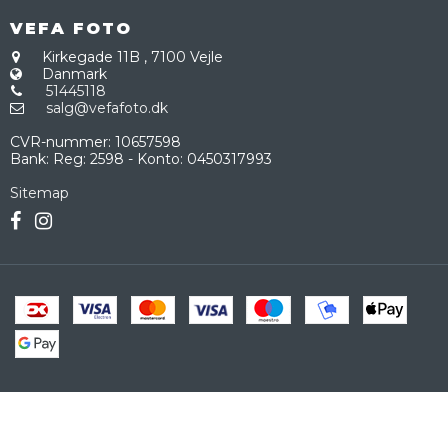
VEFA FOTO
Kirkegade 11B
,
7100 Vejle
Danmark
51445118
salg@vefafoto.dk
CVR-nummer
:
10657598
Bank
:
Reg: 2598 - Konto: 0450317993
Sitemap