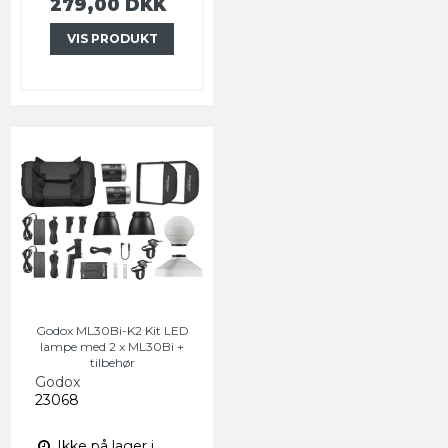
279,00 DKK
VIS PRODUKT
Godox ML30Bi-K2 Kit LED
lampe med 2 x ML30Bi +
tilbehør
Godox
23068
Ikke på lager i