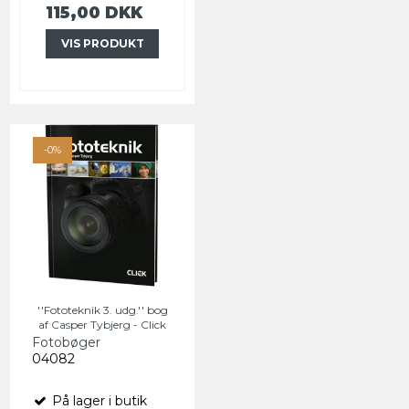
115,00 DKK
VIS PRODUKT
-0%
''Fototeknik 3. udg.'' bog
af Casper Tybjerg - Click
Fotobøger
04082
På lager i butik