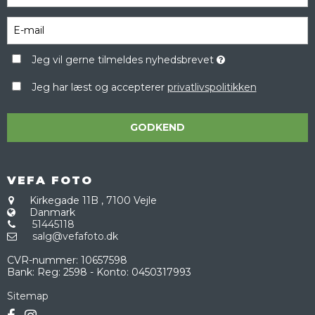
Jeg vil gerne tilmeldes nyhedsbrevet
Jeg har læst og accepterer
privatlivspolitikken
GODKEND
VEFA FOTO
Kirkegade 11B
,
7100 Vejle
Danmark
51445118
salg@vefafoto.dk
CVR-nummer
:
10657598
Bank
:
Reg: 2598 - Konto: 0450317993
Sitemap