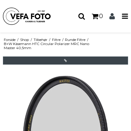
0
Forside
/
Shop
/
Tilbehør
/
Filtre
/
Runde Filtre
/
B+W Käsemann HTC Circular Polarizer MRC Nano
Master 40,5mm