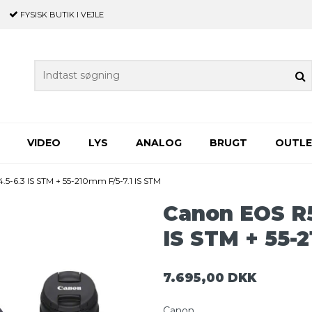
FYSISK BUTIK
I VEJLE
VIDEO
LYS
ANALOG
BRUGT
OUTL
5-6.3 IS STM + 55-210mm F/5-7.1 IS STM
Canon EOS R5
IS STM + 55-
7.695,00 DKK
Canon