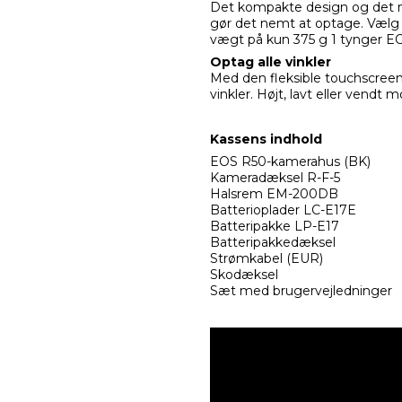
Det kompakte design og det na
gør det nemt at optage. Vælg e
vægt på kun 375 g 1 tynger EOS
Optag alle vinkler
Med den fleksible touchscreen,
vinkler. Højt, lavt eller vendt 
Kassens indhold
EOS R50-kamerahus (BK)
Kameradæksel R-F-5
Halsrem EM-200DB
Batterioplader LC-E17E
Batteripakke LP-E17
Batteripakkedæksel
Strømkabel (EUR)
Skodæksel
Sæt med brugervejledninger