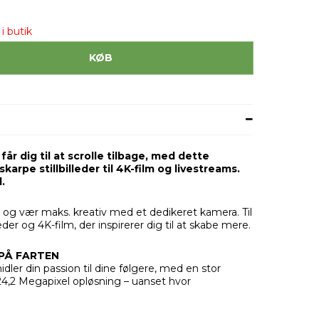
i butik
KØB
år dig til at scrolle tilbage, med dette
karpe stillbilleder til 4K-film og livestreams.
.
 ud, og vær maks. kreativ med et dedikeret kamera. Til
eder og 4K-film, der inspirerer dig til at skabe mere.
PÅ FARTEN
ler din passion til dine følgere, med en stor
24,2 Megapixel opløsning – uanset hvor