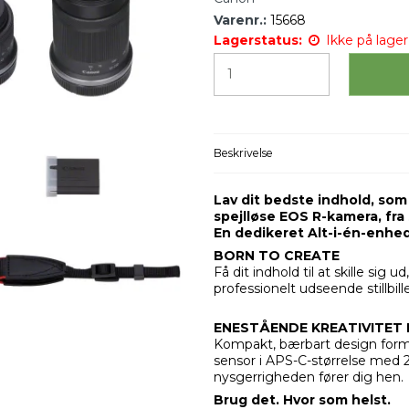
Varenr.:
15668
Lagerstatus:
Ikke på lager 
Beskrivelse
Lav dit bedste indhold, som f
spejlløse EOS R-kamera, fra s
En dedikeret Alt-i-én-enhed
BORN TO CREATE
Få dit indhold til at skille sig
professionelt udseende stillbill
ENESTÅENDE KREATIVITET 
Kompakt, bærbart design formid
sensor i APS-C-størrelse med 
nysgerrigheden fører dig hen.
Brug det. Hvor som helst.