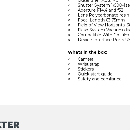
Outer Shell ABS, PC
Shutter System 1/500-1se
Aperture F14,4 and f32
Lens Polycarbonate resin f
Focal Length 63.75mm
Field of View Horizontal 38°
Flash System Vacuum disc
Compatible With Go Film
Device Interface Ports USB
Whats in the box:
Camera
Wrist strap
Stickers
Quick start guide
Safety and comliance
KTER