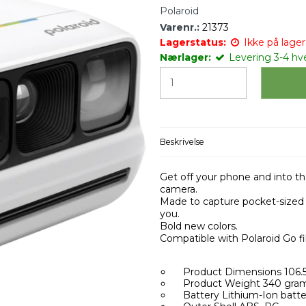
Polaroid
Varenr.:
21373
Lagerstatus:
Ikke på lager 
Nærlager:
Levering 3-4 hv
Beskrivelse
Get off your phone and into t
camera.
Made to capture pocket-sized p
you.
Bold new colors.
Compatible with Polaroid Go fi
Product Dimensions 106.5 
Product Weight 340 gra
Battery Lithium-Ion batte