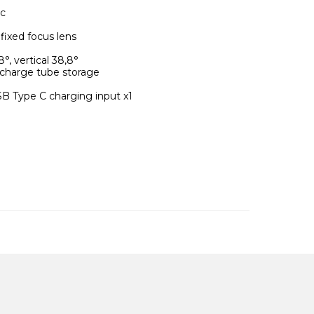
c
ixed focus lens
, vertical 38,8°
harge tube storage
 Type C charging input x1