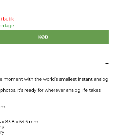
i butik
erdage
KØB
he moment with the world’s smallest instant analog
hotos, it’s ready for wherever analog life takes
lm.
x 83.8 x 64.6 mm
ms
ry