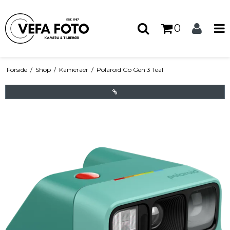
0
Forside
/
Shop
/
Kameraer
/
Polaroid Go Gen 3 Teal