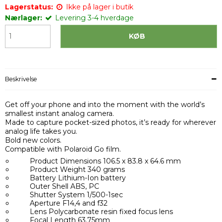
Lagerstatus:
Ikke på lager i butik
Nærlager:
Levering 3-4 hverdage
KØB
Beskrivelse
Get off your phone and into the moment with the world’s
smallest instant analog camera.
Made to capture pocket-sized photos, it’s ready for wherever
analog life takes you.
Bold new colors.
Compatible with Polaroid Go film.
Product Dimensions 106.5 x 83.8 x 64.6 mm
Product Weight 340 grams
Battery Lithium-Ion battery
Outer Shell ABS, PC
Shutter System 1/500-1sec
Aperture F14,4 and f32
Lens Polycarbonate resin fixed focus lens
Focal Length 63.75mm