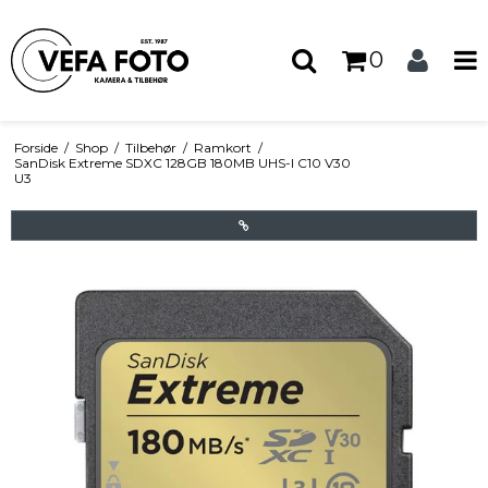
0
Forside
/
Shop
/
Tilbehør
/
Ramkort
/
SanDisk Extreme SDXC 128GB 180MB UHS-I C10 V30
U3