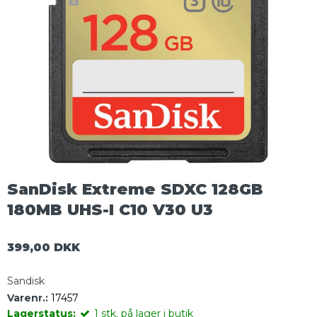
SanDisk Extreme SDXC 128GB
180MB UHS-I C10 V30 U3
399,00 DKK
Sandisk
Varenr.:
17457
Lagerstatus:
1
stk.
på lager i butik