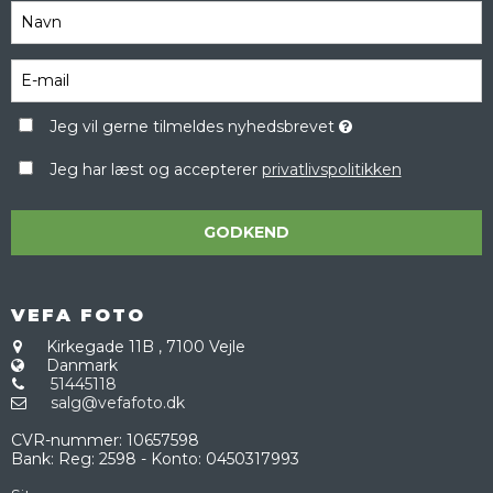
Jeg vil gerne tilmeldes nyhedsbrevet
Jeg har læst og accepterer
privatlivspolitikken
GODKEND
VEFA FOTO
Kirkegade 11B
,
7100 Vejle
Danmark
51445118
salg@vefafoto.dk
CVR-nummer
:
10657598
Bank
:
Reg: 2598 - Konto: 0450317993