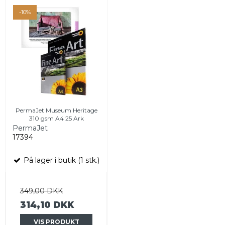
-10%
PermaJet Museum Heritage
310 gsm A4 25 Ark
PermaJet
17394
På lager i butik (1 stk.)
349,00 DKK
314,10 DKK
VIS PRODUKT