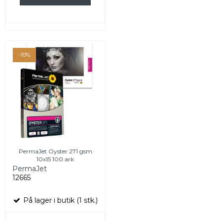
-10%
PermaJet Oyster 271 gsm
10x15 100 ark
PermaJet
12665
På lager i butik (1 stk.)