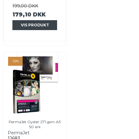
199,00 DKK
179,10 DKK
VIS PRODUKT
-10%
PermaJet Oyster 271 gsm A3
50 ark
PermaJet
12683