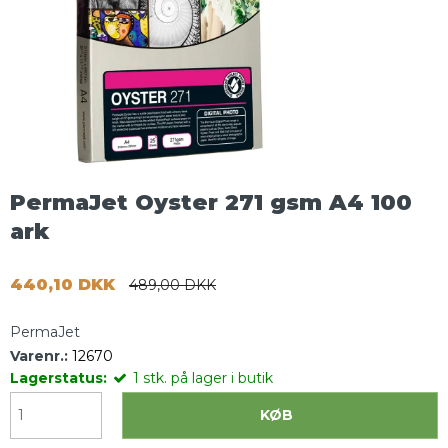
PermaJet Oyster 271 gsm A4 100
ark
440,10 DKK
489,00 DKK
PermaJet
Varenr.:
12670
Lagerstatus:
1
stk.
på lager i butik
KØB