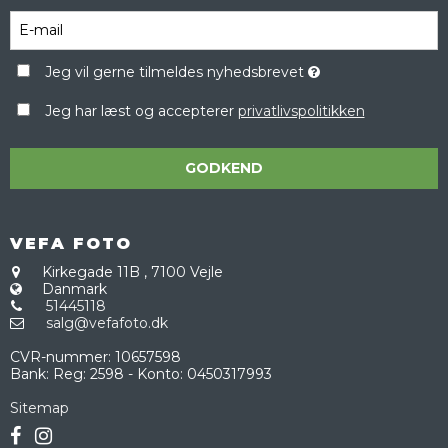
Jeg vil gerne tilmeldes nyhedsbrevet
Jeg har læst og accepterer
privatlivspolitikken
GODKEND
VEFA FOTO
Kirkegade 11B
,
7100 Vejle
Danmark
51445118
salg@vefafoto.dk
CVR-nummer
:
10657598
Bank
:
Reg: 2598 - Konto: 0450317993
Sitemap