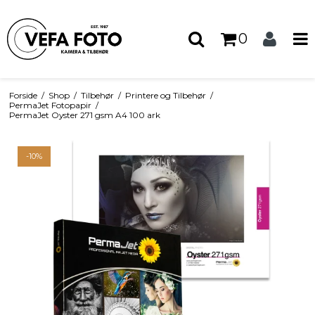
0
Forside
/
Shop
/
Tilbehør
/
Printere og Tilbehør
/
PermaJet Fotopapir
/
PermaJet Oyster 271 gsm A4 100 ark
-10%