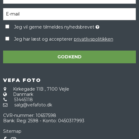
Jeg vil gerne tilmeldes nyhedsbrevet
Jeg har læst og accepterer
privatlivspolitikken
GODKEND
VEFA FOTO
Kirkegade 11B
,
7100 Vejle
Danmark
51445118
salg@vefafoto.dk
CVR-nummer
:
10657598
Bank
:
Reg: 2598 - Konto: 0450317993
Sitemap