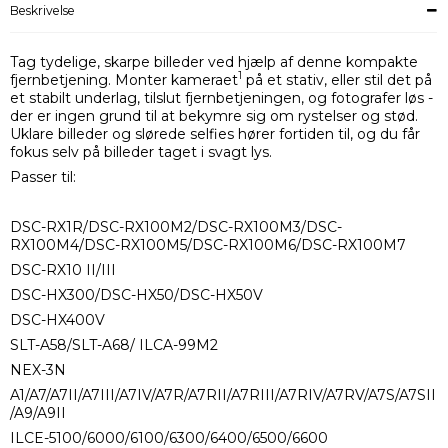
Beskrivelse
Tag tydelige, skarpe billeder ved hjælp af denne kompakte
1
fjernbetjening. Monter kameraet
på et stativ, eller stil det på
et stabilt underlag, tilslut fjernbetjeningen, og fotografer løs -
der er ingen grund til at bekymre sig om rystelser og stød.
Uklare billeder og slørede selfies hører fortiden til, og du får
fokus selv på billeder taget i svagt lys.
Passer til:
DSC-RX1R/DSC-RX100M2/DSC-RX100M3/DSC-
RX100M4/DSC-RX100M5/DSC-RX100M6/DSC-RX100M7
DSC-RX10 II/III
DSC-HX300/DSC-HX50/DSC-HX50V
DSC-HX400V
SLT-A58/SLT-A68/ ILCA-99M2
NEX-3N
A1/A7/A7II/A7III/A7IV/A7R/A7RII/A7RIII/A7RIV/A7RV/A7S/A7SII
/A9/A9II
ILCE-5100/6000/6100/6300/6400/6500/6600