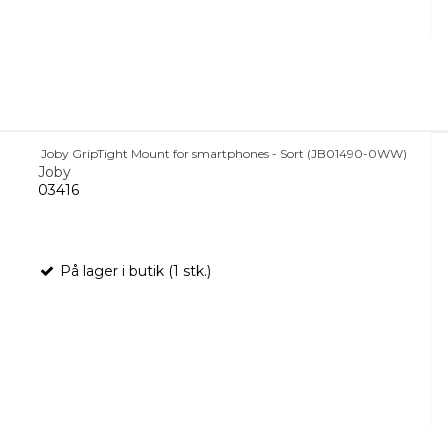
Joby GripTight Mount for smartphones - Sort (JB01490-0WW)
Joby
03416
På lager i butik (1 stk.)