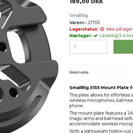
189,00 DKK
SmallRig
Varenr.:
21705
Lagerstatus:
Ikke på lager 
Nærlager:
Levering 3-4 hv
Beskrivelse
SmallRig 5155 Mount Plate 
This plate allows for effortle
wireless microphones, ball-head
phone.
The mount plate features a 1/4
magic arms and ball-head selfi
accommodate wireless micro
With a lightweight hollow-cut d