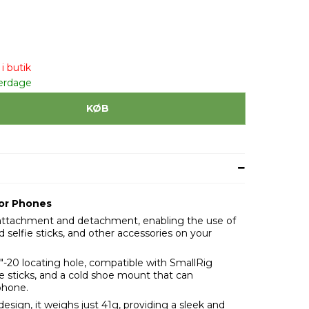
i butik
erdage
KØB
for Phones
ss attachment and detachment, enabling the use of
 selfie sticks, and other accessories on your
"-20 locating hole, compatible with SmallRig
e sticks, and a cold shoe mount that can
phone.
esign, it weighs just 41g, providing a sleek and