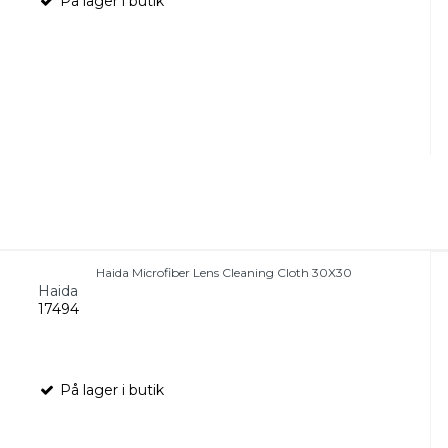
På lager i butik
Haida Microfiber Lens Cleaning Cloth 30X30
Haida
17494
På lager i butik