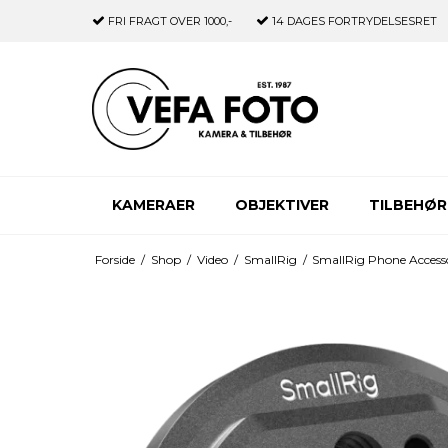
FRI FRAGT
OVER 1000,-
14 DAGES
FORTRYDELSESRET
KAMERAER
OBJEKTIVER
TILBEHØR
Forside
/
Shop
/
Video
/
SmallRig
/
SmallRig Phone Accesso