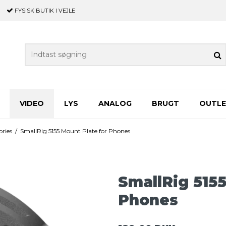
FYSISK BUTIK
I VEJLE
VIDEO
LYS
ANALOG
BRUGT
OUTL
ries
/
SmallRig 5155 Mount Plate for Phones
SmallRig 5155
Phones