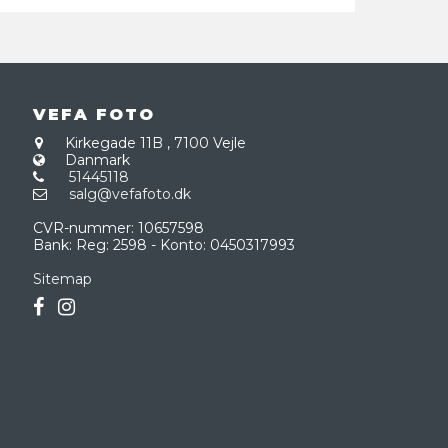
VEFA FOTO
Kirkegade 11B
,
7100 Vejle
Danmark
51445118
salg@vefafoto.dk
CVR-nummer
:
10657598
Bank
:
Reg: 2598 - Konto: 0450317993
Sitemap