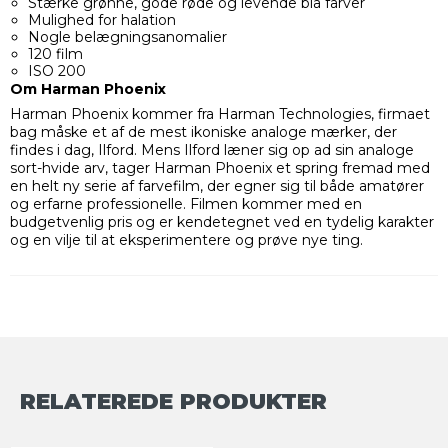
Stærke grønne, gode røde og levende blå farver
Mulighed for halation
Nogle belægningsanomalier
120 film
ISO 200
Om Harman Phoenix
Harman Phoenix kommer fra Harman Technologies, firmaet
bag måske et af de mest ikoniske analoge mærker, der
findes i dag, Ilford. Mens Ilford læner sig op ad sin analoge
sort-hvide arv, tager Harman Phoenix et spring fremad med
en helt ny serie af farvefilm, der egner sig til både amatører
og erfarne professionelle. Filmen kommer med en
budgetvenlig pris og er kendetegnet ved en tydelig karakter
og en vilje til at eksperimentere og prøve nye ting.
RELATEREDE PRODUKTER