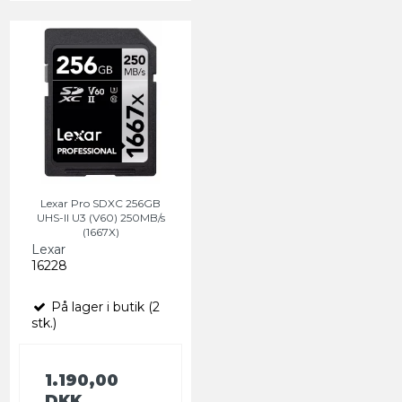
Lexar Pro SDXC 256GB
UHS-II U3 (V60) 250MB/s
(1667X)
Lexar
16228
På lager i butik (2
stk.)
1.190,00
DKK