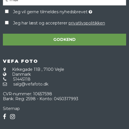
Jeg vil gerne tilmeldes nyhedsbrevet
Jeg har læst og accepterer
privatlivspolitikken
GODKEND
VEFA FOTO
Kirkegade 11B
,
7100 Vejle
Danmark
51445118
salg@vefafoto.dk
CVR-nummer
:
10657598
Bank
:
Reg: 2598 - Konto: 0450317993
Sitemap