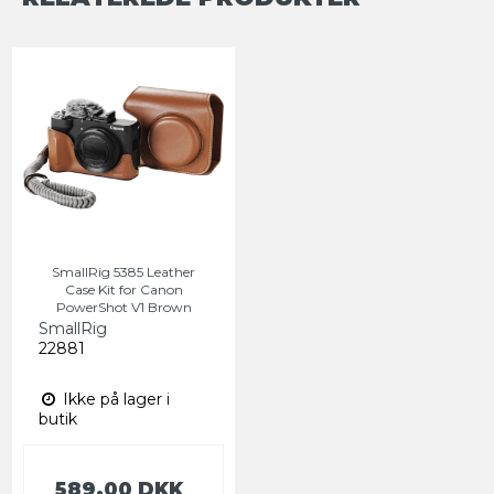
SmallRig 5385 Leather
Case Kit for Canon
PowerShot V1 Brown
SmallRig
22881
Ikke på lager i
butik
589,00 DKK