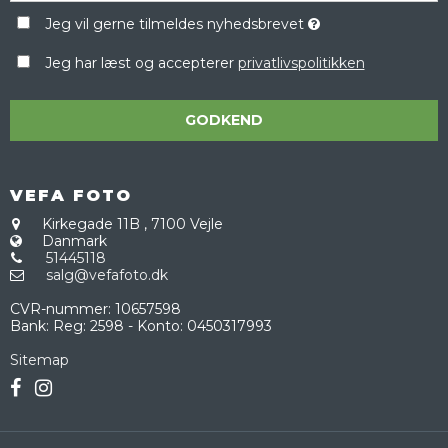
Jeg vil gerne tilmeldes nyhedsbrevet
Jeg har læst og accepterer
privatlivspolitikken
GODKEND
VEFA FOTO
Kirkegade 11B
,
7100 Vejle
Danmark
51445118
salg@vefafoto.dk
CVR-nummer
:
10657598
Bank
:
Reg: 2598 - Konto: 0450317993
Sitemap