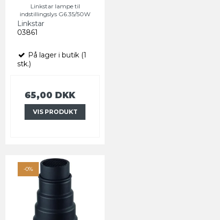
Linkstar lampe til
indstillingslys G6.35/50W
Linkstar
03861
På lager i butik (1
stk.)
65,00 DKK
VIS PRODUKT
-0%