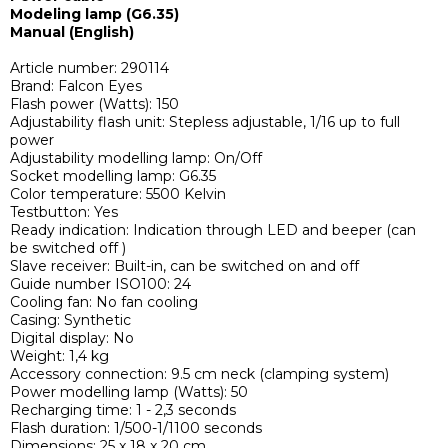
Modeling lamp (G6.35)
Manual (English)
Article number: 290114
Brand: Falcon Eyes
Flash power (Watts): 150
Adjustability flash unit: Stepless adjustable, 1/16 up to full
power
Adjustability modelling lamp: On/Off
Socket modelling lamp: G6.35
Color temperature: 5500 Kelvin
Testbutton: Yes
Ready indication: Indication through LED and beeper (can
be switched off )
Slave receiver: Built-in, can be switched on and off
Guide number ISO100: 24
Cooling fan: No fan cooling
Casing: Synthetic
Digital display: No
Weight: 1,4 kg
Accessory connection: 9.5 cm neck (clamping system)
Power modelling lamp (Watts): 50
Recharging time: 1 - 2,3 seconds
Flash duration: 1/500-1/1100 seconds
Dimensions: 25 x 18 x 20 cm