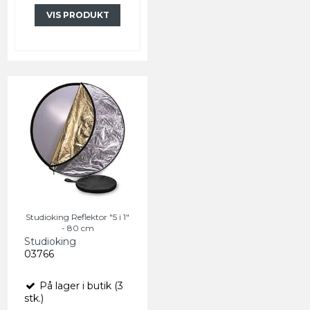
VIS PRODUKT
Studioking Reflektor "5 i 1"
- 80 cm
Studioking
03766
På lager i butik (3
stk.)