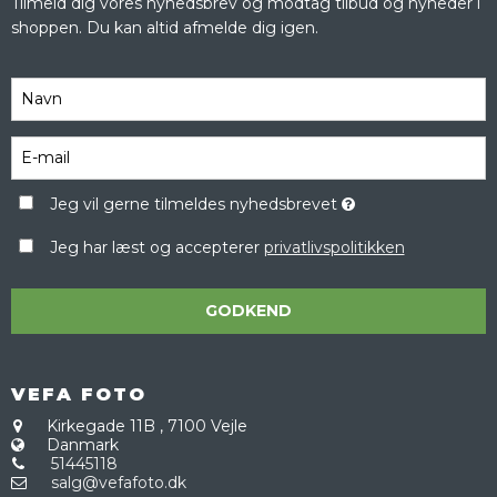
Tilmeld dig vores nyhedsbrev og modtag tilbud og nyheder i
shoppen. Du kan altid afmelde dig igen.
Jeg vil gerne tilmeldes nyhedsbrevet
Jeg har læst og accepterer
privatlivspolitikken
GODKEND
VEFA FOTO
Kirkegade 11B
,
7100 Vejle
Danmark
51445118
salg@vefafoto.dk