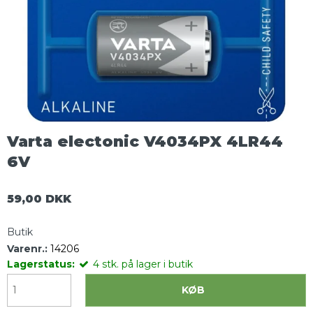
Varta electonic V4034PX 4LR44
6V
59,00 DKK
Butik
Varenr.:
14206
Lagerstatus:
4
stk.
på lager i butik
KØB