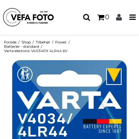
0
Forside
/
Shop
/
Tilbehør
/
Power
/
Batterier - standard
/
Varta electonic V4034PX 4LR44 6V