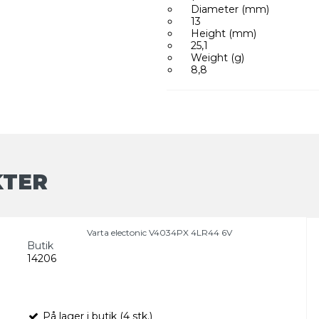
Diameter (mm)
13
Height (mm)
25,1
Weight (g)
8,8
KTER
Varta electonic V4034PX 4LR44 6V
Butik
14206
På lager i butik (4 stk.)