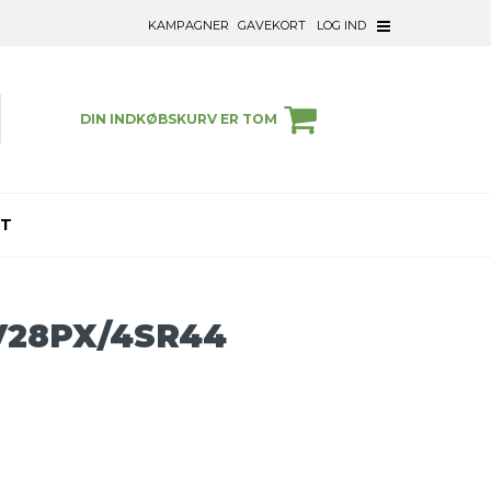
KAMPAGNER
GAVEKORT
LOG IND
DIN INDKØBSKURV ER TOM
ET
 V28PX/4SR44