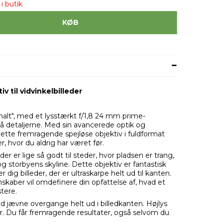
i butik
KØB
v til vidvinkelbilleder
alt", med et lysstærkt f/1,8 24 mm prime-
 på detaljerne. Med sin avancerede optik og
ette fremragende spejløse objektiv i fuldformat
er, hvor du aldrig har været før.
er er lige så godt til steder, hvor pladsen er trang,
og storbyens skyline. Dette objektiv er fantastisk
r dig billeder, der er ultraskarpe helt ud til kanten.
kaber vil omdefinere din opfattelse af, hvad et
stere.
 jævne overgange helt ud i billedkanten. Højlys
. Du får fremragende resultater, også selvom du