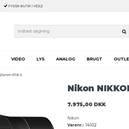
FYSISK BUTIK
I VEJLE
VIDEO
LYS
ANALOG
BRUGT
OUTL
24mm f/1.8 S
Nikon NIKKOR
7.975,00 DKK
Nikon
Varenr.:
14102