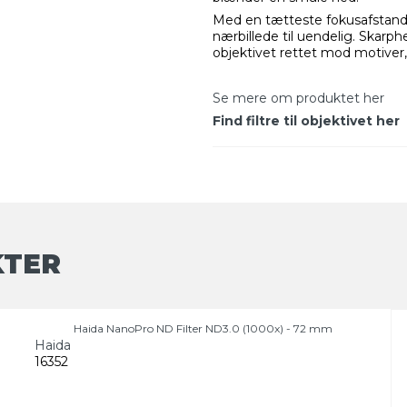
Med en tætteste fokusafstand p
nærbillede til uendelig. Skarph
objektivet rettet mod motiver, d
Se mere om produktet her
Find filtre til objektivet her
KTER
Haida NanoPro ND Filter ND3.0 (1000x) - 72 mm
Haida
16352