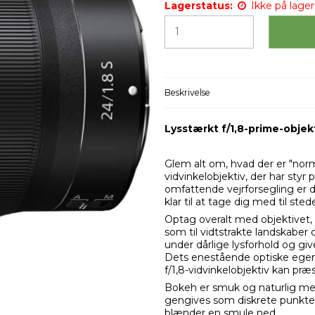
Lagerstatus:
Ikke på lager 
Beskrivelse
Lysstærkt f/1,8-prime-objekti
Glem alt om, hvad der er "norm
vidvinkelobjektiv, der har styr
omfattende vejrforsegling er d
klar til at tage dig med til sted
Optag overalt med objektivet, d
som til vidtstrakte landskaber 
under dårlige lysforhold og give
Dets enestående optiske egens
f/1,8-vidvinkelobjektiv kan præ
Bokeh er smuk og naturlig med
gengives som diskrete punkter
blænder en smule ned.