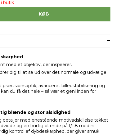
i butik
KØB
eskarphed
t med et objektiv, der inspirerer.
er dig til at se ud over det normale og udvælge
ræcisionsoptik, avanceret billedstabilisering og
 kan du få det hele – så vær et geni inden for
tig blænde og stor alsidighed
g detaljer med enestående motivadskillelse takket
idde og en hurtig blænde på f/1.8 med ni
ig kontrol af dybdeskarphed, der giver smuk