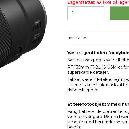
Lagerstatus:
Ikke på lager 
Beskrivelse
Vær et geni inden for dybd
Sæt dit præg, og skyd helt åben
RF 135mm F1.8L IS USM opfordr
superskarpe detaljer.
Takket være RF-teknologi med p
L-seriens konstruktionskvalitet
dybdeskarphed.
Et telefotoobjektiv med hur
Fang flatterende portrætter o
være en længere 135mm brændv
lameller med bemærkelsesværd
bokeh.