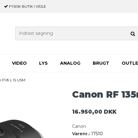
FYSISK BUTIK
I VEJLE
VIDEO
LYS
ANALOG
BRUGT
OUTL
F1.8 L IS USM
Canon RF 135
16.950,00 DKK
Canon
Varenr.:
17510