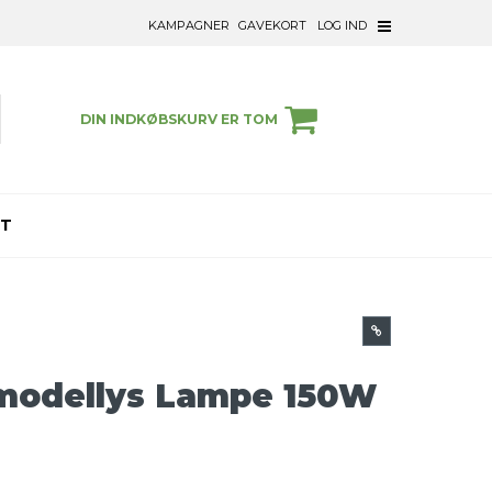
KAMPAGNER
GAVEKORT
LOG IND
DIN INDKØBSKURV ER TOM
ET
modellys Lampe 150W