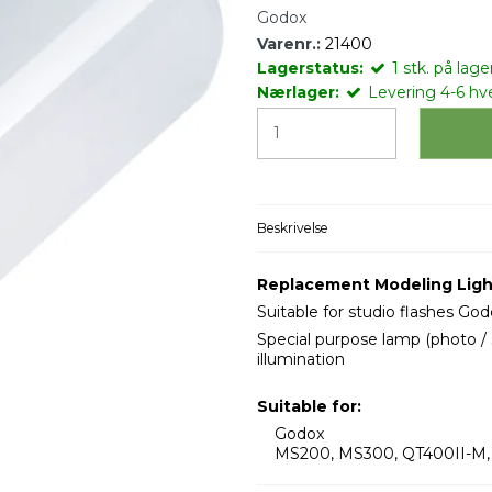
Godox
Varenr.:
21400
Lagerstatus:
1
stk.
på lager
Nærlager:
Levering 4-6 hv
Beskrivelse
Replacement Modeling Ligh
Suitable for studio flashes 
Special purpose lamp (photo / 
illumination
Suitable for:
Godox
MS200, MS300, QT400II-M,