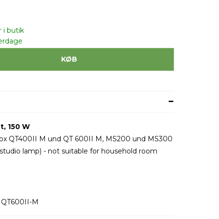
 i butik
erdage
KØB
t, 150 W
Godox QT400II M und QT 600II M, MS200 und MS300
studio lamp) - not suitable for household room
 QT600II-M