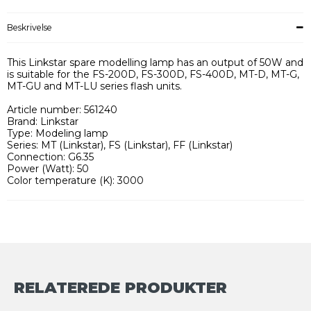
Beskrivelse
This Linkstar spare modelling lamp has an output of 50W and
is suitable for the FS-200D, FS-300D, FS-400D, MT-D, MT-G,
MT-GU and MT-LU series flash units.
Article number: 561240
Brand: Linkstar
Type: Modeling lamp
Series: MT (Linkstar), FS (Linkstar), FF (Linkstar)
Connection: G6.35
Power (Watt): 50
Color temperature (K): 3000
RELATEREDE PRODUKTER