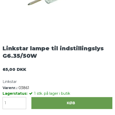
Linkstar lampe til indstillingslys
G6.35/50W
65,00 DKK
Linkstar
Varenr.:
03861
Lagerstatus:
1
stk.
på lager i butik
KØB