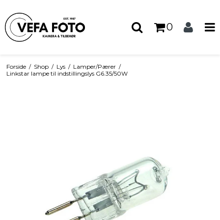
0
Forside
/
Shop
/
Lys
/
Lamper/Pærer
/
Linkstar lampe til indstillingslys G6.35/50W