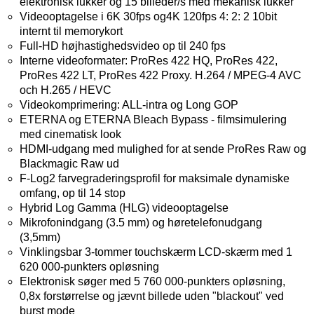
elektronisk lukker og 15 billeder/s med mekanisk lukker
Videooptagelse i 6K 30fps og4K 120fps 4: 2: 2 10bit
internt til memorykort
Full-HD højhastighedsvideo op til 240 fps
Interne videoformater:
ProRes 422 HQ, ProRes 422,
ProRes 422 LT, ProRes 422 Proxy.
H.264 / MPEG-4 AVC
och H.265 / HEVC
Videokomprimering: ALL-intra og Long GOP
ETERNA og ETERNA Bleach Bypass - filmsimulering
med cinematisk look
HDMI-udgang med mulighed for at sende ProRes Raw og
Blackmagic Raw ud
F-Log2 farvegraderingsprofil for maksimale dynamiske
omfang, op til 14 stop
Hybrid Log Gamma (HLG) videooptagelse
Mikrofonindgang (3
.5 mm) og høretelefonudgang
(3,5mm)
Vinklingsbar 3-tommer touchskærm LCD-skærm med 1
620 000-punkters opløsning
Elektronisk søger med 5 760 000-punkters opløsning,
0,8x forstørrelse og jævnt billede uden "blackout" ved
burst mode