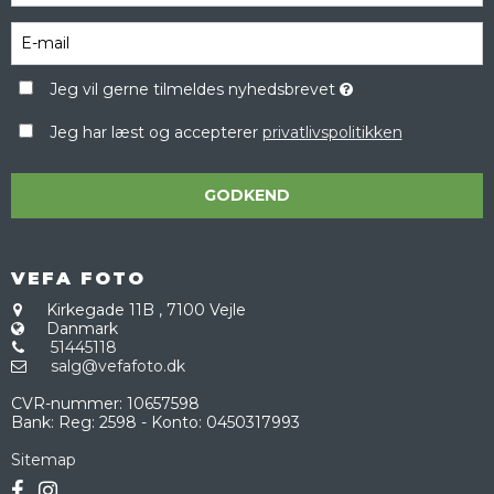
Jeg vil gerne tilmeldes nyhedsbrevet
Jeg har læst og accepterer
privatlivspolitikken
GODKEND
VEFA FOTO
Kirkegade 11B
,
7100 Vejle
Danmark
51445118
salg@vefafoto.dk
CVR-nummer
:
10657598
Bank
:
Reg: 2598 - Konto: 0450317993
Sitemap