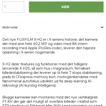
KØB
Beskrivelse
Det nye FUJIFILM X-H2 er i X-seriens historie, det kamera
der med sine hele 40,2 MP og video med 8K intern
recording med Apple ProRes-codec, leverer den højeste
opløsning i X-serien nogensinde.
X-H2 deler features og funktioner med det tidligere
lancerede X-H2S, så som hus i magnesium, femakset
billedestabilisering der leverer op til hele 7 stops stabilisering,
plads til CFexpress memory kort, motivgenkendelse med
fænomenal autofokus udviklet ud fra deep learning AI-
teknologi (AI kunstig intelligens).
Begge kameraer kan monteres med det nye vertikalgreb
FT-XH der gør det muligt at overføre billeder i realtid som
FTP-sending via Ethernet eller WiFi samtoptagelse via wired