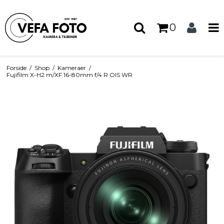
0
Forside
/
Shop
/
Kameraer
/
Fujifilm X-H2 m/XF 16-80mm f/4 R OIS WR