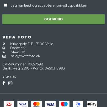
Jeg har læst og accepterer
privatlivspolitikken
GODKEND
VEFA FOTO
Kirkegade 11B
,
7100 Vejle
Danmark
51445118
salg@vefafoto.dk
CVR-nummer
:
10657598
Bank
:
Reg: 2598 - Konto: 0450317993
Sitemap